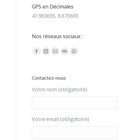
GPS en Décimales
41.983695, 8.670600
Nos réseaux sociaux :
Trouvez nous sur :
Facebook
Instagram
E-
TripAdvisor
WhatsApp
page
page
mail
page
page
opens
opens
page
opens
opens
Contactez-nous
in
in
opens
in
in
new
new
in
new
new
Votre nom (obligatoire)
window
window
new
window
window
window
Votre email (obligatoire)