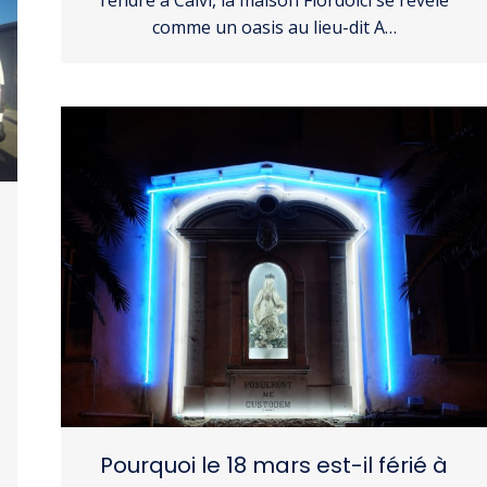
rendre à Calvi, la maison Fiordolci se révèle
comme un oasis au lieu-dit A…
Pourquoi le 18 mars est-il férié à