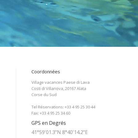
Coordonnées
Village vacances Paese di Lava
Costi di Villanova, 20167 Alata
Corse du Sud
Tel Réservations: +33 4 95 25 30 44
Fax: +33 4 95 25 34 60
GPS en Degrés
41°59'01.3"N 8°40'14.2"E