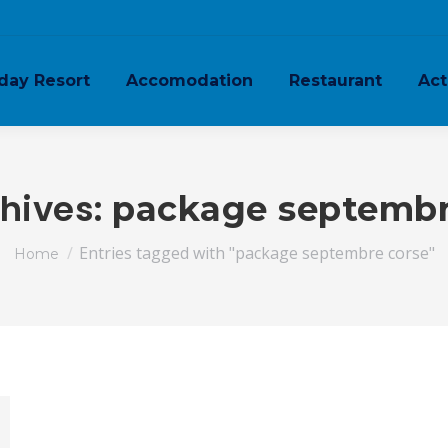
day Resort
Accomodation
Restaurant
Act
hives:
package septembr
You are here:
Entries tagged with "package septembre corse"
Home