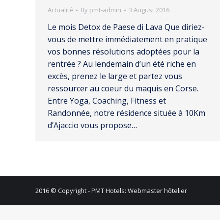
Actualité
By
pmt-admin
3 August 2016
Le mois Detox de Paese di Lava Que diriez-
vous de mettre immédiatement en pratique
vos bonnes résolutions adoptées pour la
rentrée ? Au lendemain d’un été riche en
excès, prenez le large et partez vous
ressourcer au coeur du maquis en Corse.
Entre Yoga, Coaching, Fitness et
Randonnée, notre résidence située à 10Km
d’Ajaccio vous propose…
2016 © Copyright -
PMT Hotels: Webmaster hôtelier