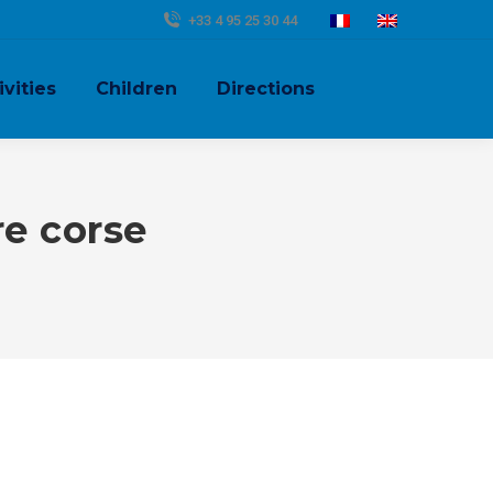
+33 4 95 25 30 44
ivities
Children
Directions
e corse