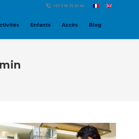
+33 4 95 25 30 44
ctivités
Enfants
Accès
Blog
min