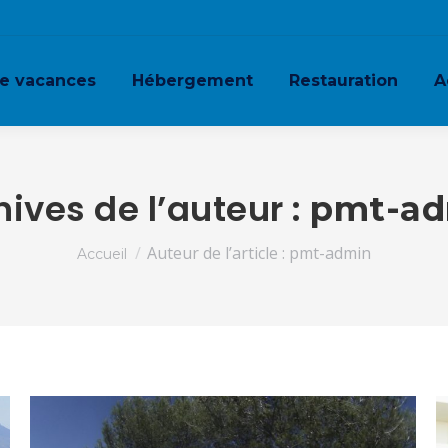
ge vacances
Hébergement
Restauration
A
hives de l’auteur :
pmt-ad
Vous êtes ici :
Auteur de l’article : pmt-admin
Accueil