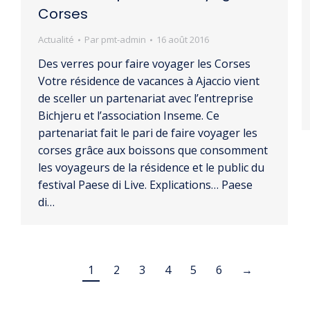
Corses
Actualité
Par
pmt-admin
16 août 2016
Des verres pour faire voyager les Corses
Votre résidence de vacances à Ajaccio vient
de sceller un partenariat avec l’entreprise
Bichjeru et l’association Inseme. Ce
partenariat fait le pari de faire voyager les
corses grâce aux boissons que consomment
les voyageurs de la résidence et le public du
festival Paese di Live. Explications… Paese
di…
1
2
3
4
5
6
→