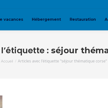
ge vacances
Hébergement
Restauration
A
l’étiquette :
séjour théma
Vous êtes ici :
Articles avec l’étiquette "séjour thématique corse"
Accueil