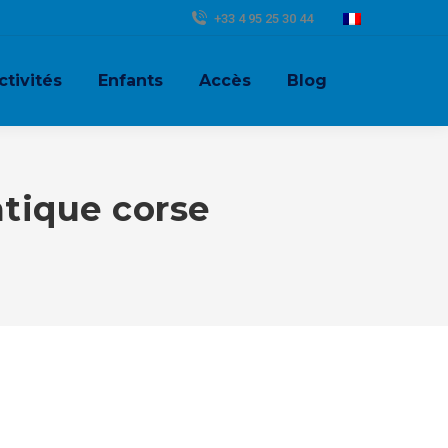
+33 4 95 25 30 44
ctivités
Enfants
Accès
Blog
tique corse